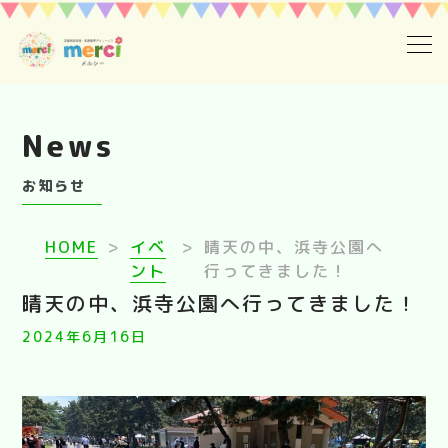
ホーム
News
採用情報
お知らせ
ご利用案内
HOME
>
イベ
>
晴天の中、浜寺公園へ
１日の流れメルシーの療育ステップ
ント
行ってきました！
晴天の中、浜寺公園へ行ってきました！
お知らせ
2024年6月16日