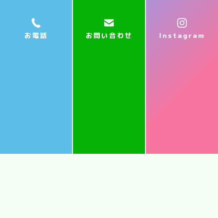
会話型SST みんなで質問ゲーム
質問ゲームを通じて
自己表現能力の向上のため感情や意見を正しく
お電話
お問い合わせ
Instagram
伝える能力を育み、 コミュニケーションスキ
ルの向上のための会話の進め方や質問の仕方、
正しい言葉選びなどの訓練を楽しみながら進め
て参ります。